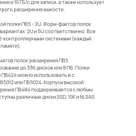
ния и 10 ГБ/с для записи, а также использует
строго расширения емкости.
й полки ПВ5 - 2U. Форм-фактор полок
 вариантах: 2U и 5U соответственно. Все
2-контроллерными системами (каждый
 памяти).
матов полок расширения ПВ5
вание до 336 дисков или 8 ПБ. Полки
 ПВ424 можно использовать в с
В5012 или ПВ5024. Корпусы высокой
ирения ПВ484 поддерживается с любым
тупны различные диски SSD, 10K и NLSAS.