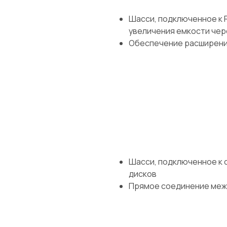
Шасси, подключенное к 
увеличения емкости чере
Обеспечение расширени
Шасси, подключенное к 
дисков
Прямое соединение межд