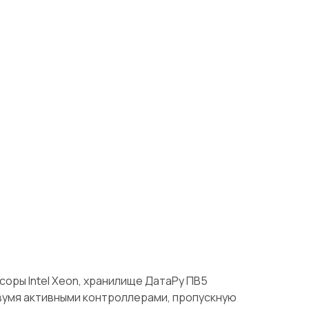
оры Intel Xeon, хранилище ДатаРу ПВ5
двумя активными контроллерами, пропускную