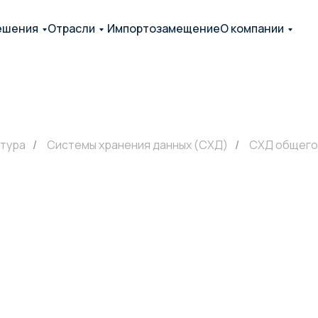
ешения
Отрасли
Импортозамещение
О компании
тура
/
Системы хранения данных (СХД)
/
СХД общего