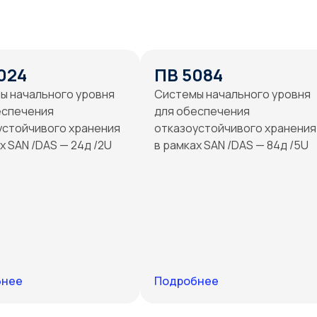
024
ПВ 5084
ы начального уровня
Системы начального уровня
еспечения
для обеспечения
устойчивого хранения
отказоустойчивого хранения
х SAN /DAS — 24д /2U
в рамках SAN /DAS — 84д /5U
бнее
Подробнее