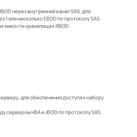
RBOD через внутренний канал SAS, для
з 1 или несколько EBOD по протоколу SAS
я емкости хранилища к RBOD
серверу, для обеспечения доступа к набору
у сервером НВА и JBOD по протоколу SAS