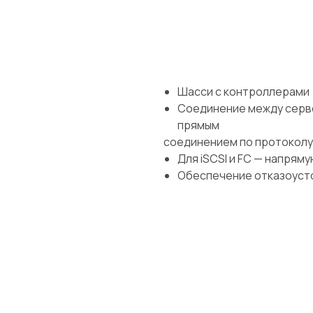
Шасси с контроллерами
Соединение между серв
прямым
соединением по протоколу
Для iSCSI и FC — напрям
Обеспечение отказоусто