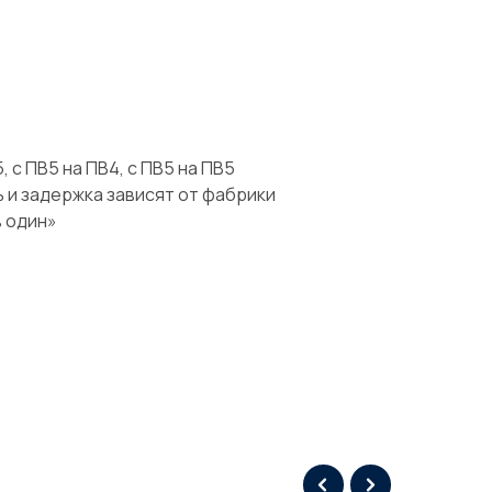
, с ПВ5 на ПВ4, с ПВ5 на ПВ5
 и задержка зависят от фабрики
в один»