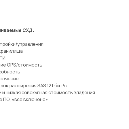
чиваемые СХД:
стройки/управления
хранилища
 ПИ
ие OPS/стоимость
собность
ключение
лок расширения SAS 12 Гбит/с
 и низкая совокупная стоимость владения
 ПО, «все включено»