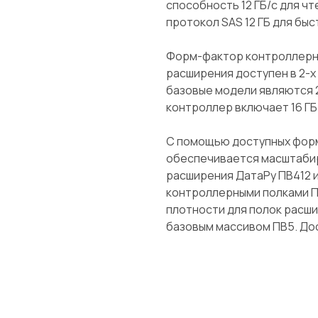
способность 12 ГБ/с для чте
протокол SAS 12 ГБ для бы
Форм-фактор контроллерно
расширения доступен в 2-х
базовые модели являются 
контроллер включает 16 ГБ
С помощью доступных фор
обеспечивается масштабиро
расширения ДатаРу ПВ412 и
контроллерными полками П
плотности для полок расш
базовым массивом ПВ5. Дос