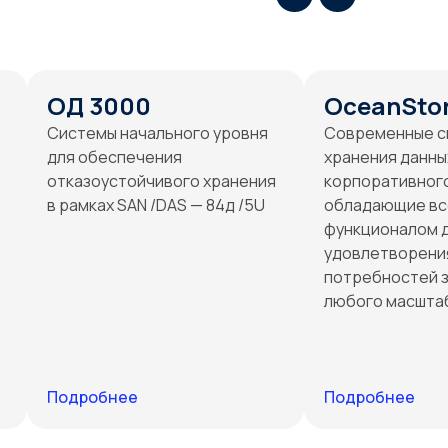
ОД 3000
OceanSto
Системы начального уровня
Cовременные с
для обеспечения
хранения данны
отказоустойчивого хранения
корпоративного
в рамках SAN /DAS — 84д /5U
обладающие вс
функционалом 
удовлетворени
потребностей 
любого масшта
Подробнее
Подробнее