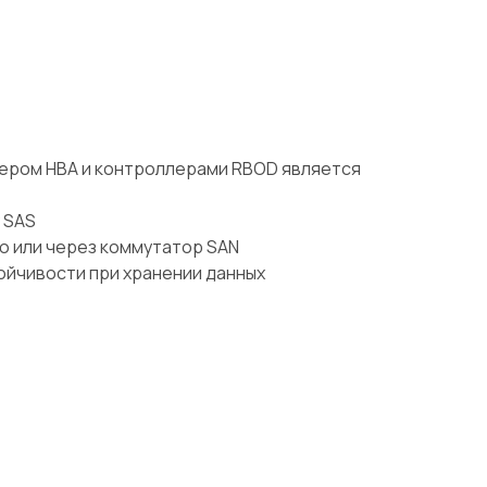
ером НВА и контроллерами RBOD является
 SAS
ую или через коммутатор SAN
йчивости при хранении данных