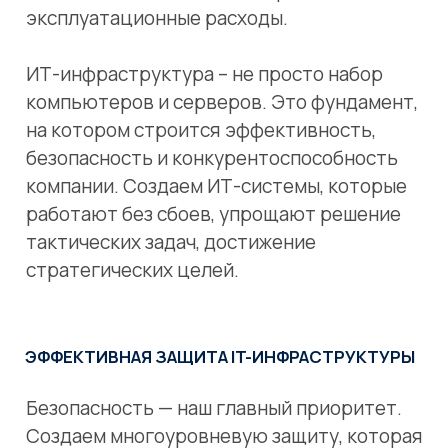
информационную и техническую
поддержку.
Свяжитесь с нами, чтобы получить
индивидуальное решение, которое
обеспечит эффективность и безопасность
бизнеса.
НОВОСТИ ПАРТНЁРОВ