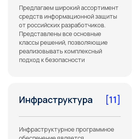
взаимодействия, сохраняем
и оптимизируем цифровые активы
О НАС
Мы на первой линии защиты
критически важных
инфраструктур, поэтому всегда
в доступе и готовы оперативно
реагировать на любые вызовы,
стоящие перед вашей
компанией
5