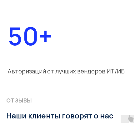
с производителями
и дистрибьюторами
ОТЗЫВЫ
Наши клиенты говорят о нас