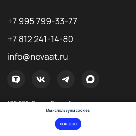
Мы используем cookies
ХОРОШО