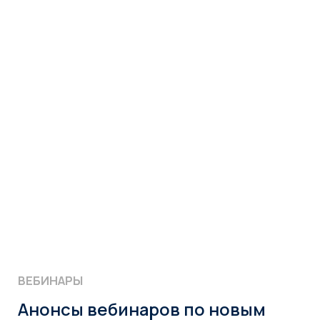
Запросить материалы
ПАРТНЁРЫ
Нева-Автоматизация —
сертифицированный партнер
ведущих вендоров
кибербезопасности
и российских разработчиков ПО
и оборудования. Плодотворное
сотрудничество с партнерами
позволяет нам предлагать
своим заказчикам передовые
решения по конкурентным
ценам