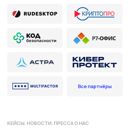
Охватываем все ключевые
направления: от создания
отказоустойчивых серверных
сред до автоматизации бизнес-
процессов
Создаем гибкую ИТ-инфраструктуру,
используем системы виртуализации для
консолидации ресурсов и внедряем
операционные системы (ОС), которые
соответствуют поставленным задачам, а
также:
Интегрируем офисные платформы для
совместной работы.
Настраиваем удалённый доступ для
безопасной работы из любой точки
мира.
Проектируем и оптимизируем СУБД для