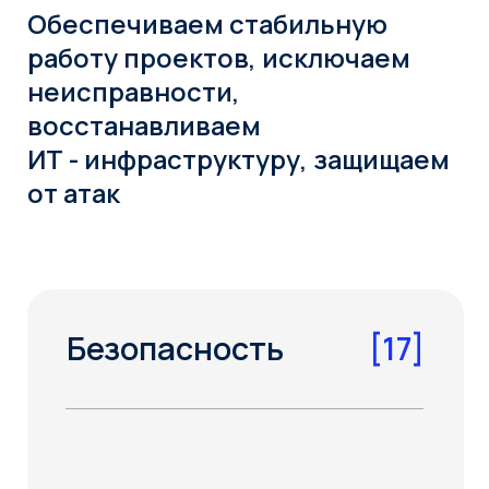
от российских разработчиков.
Представлены все основные
классы решений, позволяющие
реализовывать комплексный
подход к безопасности
Инфраструктура
[11]
Инфраструктурное программное
обеспечение является
коммуникационным ядром любой
современной компании. Оснащаем
рабочие пространства для
сотрудников, создаем
эффективные каналы