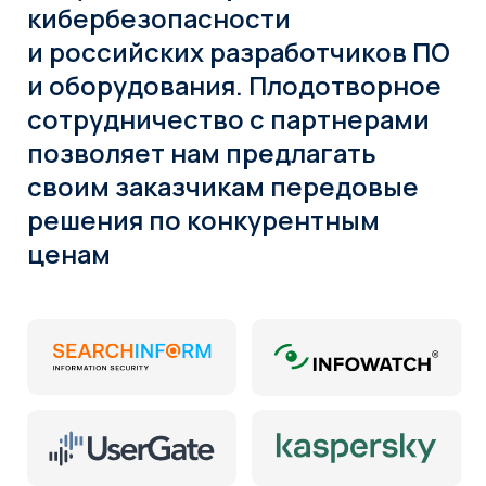
Все новости и кейсы
ЧТО МЫ ДЕЛАЕМ
Создаем надежную
и эффективную цифровую
основу, которая ускоряет
процессы, снижает затраты
и обеспечивает безопасность.
Мы не просто настраиваем IT,
а проектируем и внедряем
готовые решения, которые
работают как единый механизм.