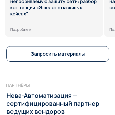
непробиваемую защиту сети: разбор
на
концепции «Эшелон» на живых
со
кейсах"
КЕЙСЫ. НОВОСТИ. ПРЕССА О НАС
Подробнее
По