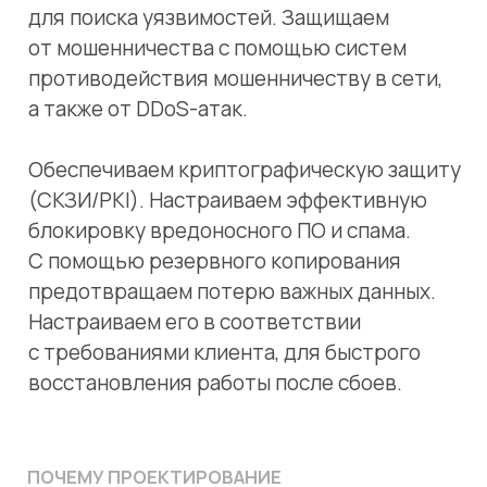
Заполните форму обратной связи
и мы свяжемся с вами
Ваше имя
+7
Ваша почта
Я согласен с условиями политики в отношении
обработки персональных данных