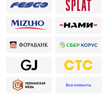
Все клиенты
ЭКСПЕРТИЗА
Оперативное и эффективное
предотвращение
и нейтрализация угроз
информационной безопасности