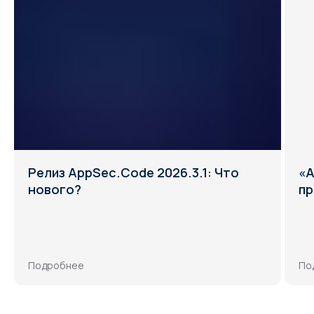
+7 995 799-33-77
+7 812 241-14-80
info@nevaat.ru
Релиз AppSec.Code 2026.3.1: Что
«А
190 020, Санкт-Петербург,
нового?
пр
ул. Бумажная 16, корп. 3, лит. В, оф. 419
с 10:00 до 19:00 пн-пт
Подробнее
По
Политика конфиденциальности
© 2026 Нева-