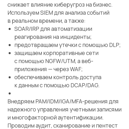
Проверка
на открытые
уязвимости