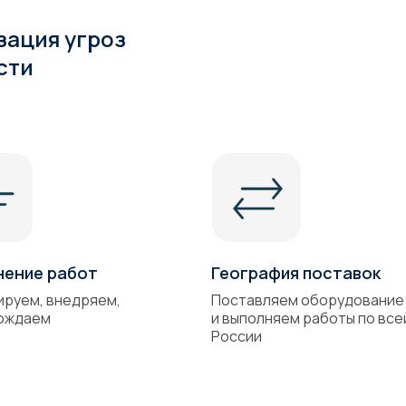
зация угроз
сти
нение работ
География поставок
ируем, внедряем,
Поставляем оборудование
ождаем
и выполняем работы по все
России