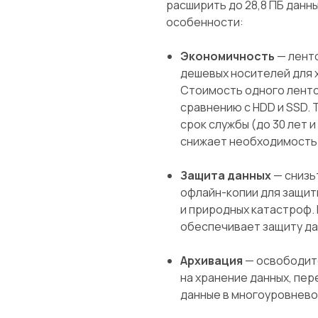
расширить до 28,8 ПБ данн
особенности:
Экономичность
— лент
дешевых носителей для х
Стоимость одного ленто
сравнению с HDD и SSD.
срок службы (до 30 лет 
снижает необходимость 
Защита данных
— снизь
офлайн-­копии для защит
и природных катастроф.
обеспечивает защиту дан
Архивация
— освободите
на хранение данных, пе
данные в многоуровнево