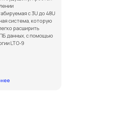
влении
табируемая с 3U до 48U
ная система, которую
легко расширить
 ПБ данных, с помощью
огии LTO‑9
бнее