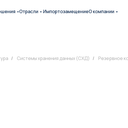
ешения
Отрасли
Импортозамещение
О компании
тура
/
Системы хранения данных (СХД)
/
Резервное к