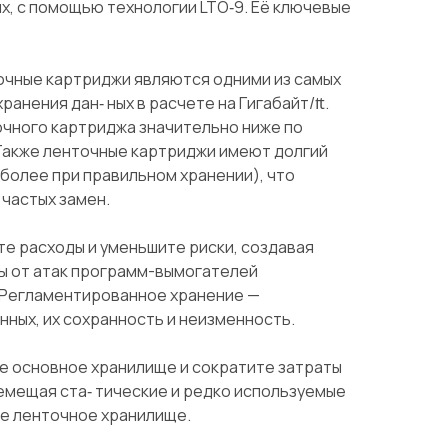
ых, с помощью технологии LTO‑9. Её ключевые
очные картриджи являются одними из самых
ранения дан‑ ных в расчете на Гигабайт/₶.
чного картриджа значительно ниже по
 Также ленточные картриджи имеют долгий
и более при правильном хранении), что
частых замен.
те расходы и уменьшите риски, создавая
ы от атак программ-­вымогателей
 Регламентированное хранение —
ных, их сохранность и неизменность.
 основное хранилище и сократите затраты
ремещая ста‑ тические и редко используемые
е ленточное хранилище.