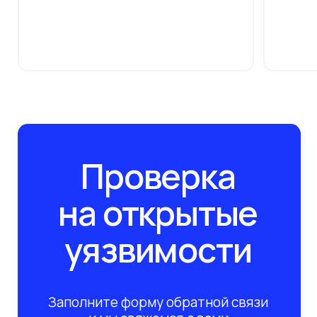
Инфраструктура
О компании
Клиенты
Безопасность
Партнёры
Вебинары
Импортозамещение
Глоссарий
Блог
Отрасли
Контакты
Подпишитесь на рассылку сегодня
и узнавайте первым о наших вебинарах по ИБ/
ИТ. Никакого спама, только обучение!