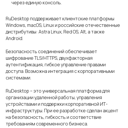
через единую консоль.
ПОХОЖИЕ УСЛУГИ
RuDesktop поддерживает клиентские платформы
Windows, macOS, Linux и российские отечественные
дистрибутивы: Astra Linux, Red OS, Alt, а также
PRO32 Connect
Контур.До
Android.
PRO32 Connect для
Контур.Доступ по
бизнеса — удалённое
легко подключит
Безопасность соединений обеспечивает
подключение. Программное
к другим компьют
шифрование TLS/HTTPS, двухфакторная
обеспечение для
удаленно включит
аутентификация, гибкое управление правами
администрирования,
пробудить их с 
доступа. Возможна интеграция с корпоративными
технической поддержки
адресной книги.
системами.
и удалённой работы.
RuDesktop – это универсальная платформа для
организации удаленной работы, управления
устройствами и поддержки корпоративной ИТ-
инфраструктуры. При ее разработке сделан акцент
на безопасность, гибкость и соответствие
требованиям современного бизнеса.