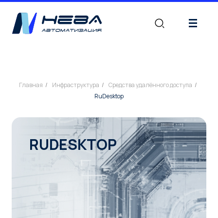
|||
Главная
/
Инфраструктура
/
Средства удалённого доступа
/
RuDesktop
RUDESKTOP