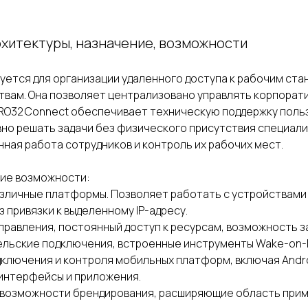
хитектуры, назначение, возможности
ется для организации удаленного доступа к рабочим ста
вам. Она позволяет централизовано управлять корпорат
RO32 Connect обеспечивает техническую поддержку поль
но решать задачи без физического присутствия специали
нная работа сотрудников и контроль их рабочих мест.
кие возможности:
зличные платформы. Позволяет работать с устройствами 
ез привязки к выделенному IP-адресу.
правления, постоянный доступ к ресурсам, возможность з
льские подключения, встроенные инструменты Wake-on-L
ключения и контроля мобильных платформ, включая Andro
интерфейсы и приложения.
и возможности брендирования, расширяющие область при