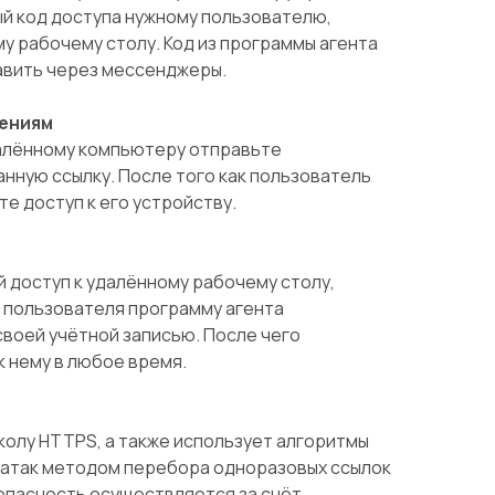
й код доступа нужному пользователю,
му рабочему столу. Код из программы агента
авить через мессенджеры.
ениям
далённому компьютеру отправьте
нную ссылку. После того как пользователь
те доступ к его устройству.
 доступ к удалённому рабочему столу,
 пользователя программу агента
 своей учётной записью. После чего
 нему в любое время.
колу HTTPS, а также использует алгоритмы
 атак методом перебора одноразовых ссылок
зопасность осуществляется за счёт