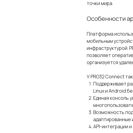
точки мира.
Особенности ар
Платформа использу
мобильным устройст
инфраструктурой. P
позволяет оператив
организуется удале
У PRO32 Connect та
Поддерживает ра
Linux и Android б
Единая консоль у
многопользовате
Возможность под
адаптированные 
API-интеграции 