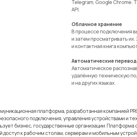
Telegram, Google Chrome.
API.
Облачное хранение
В процессе подключения в
и затем просматривать их.
и контактная книга компью
Автоматические перево
Автоматическое распознав
удалённую техническую по
и на других языках.
ммуникационная платформа, разработанная компанией PRO
безопасного подключения, управления устройствами и те
льзует бизнес, государственные организации. Платформа
й доступ к рабочим столам, серверам и мобильным устро