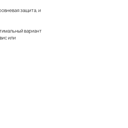
овневая защита, и
птимальный вариант
вис или