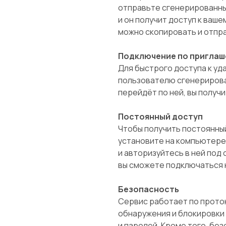
отправьте сгенерированны
и он получит доступ к ваше
можно скопировать и отпр
Подключение по приглаш
Для быстрого доступа к у
пользователю сгенерирова
перейдёт по ней, вы получи
Постоянный доступ
Чтобы получить постоянный
установите на компьютере
и авторизуйтесь в ней под
вы сможете подключаться к
Безопасность
Сервис работает по прото
обнаружения и блокировки
и паролей. Кроме того, бе