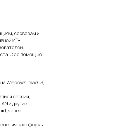
нциям, серверам и
ивной ИТ-
зователей,
ста. С ее помощью
на Windows, macOS,
аписи сессий,
AN и другие.
id, через
менения платформы.