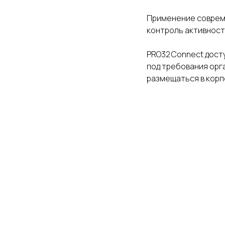
Применение совреме
контроль активност
PRO32 Connect дост
под требования орг
размещаться в корп