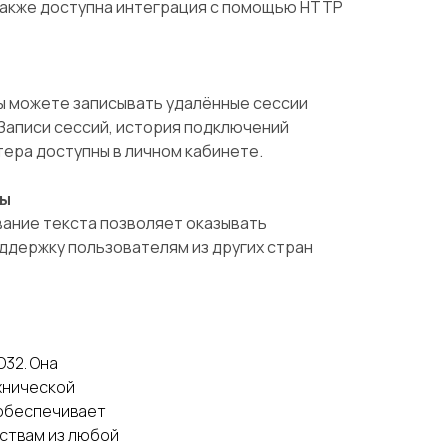
 Также доступна интеграция с помощью HTTP
ы можете записывать удалённые сессии
 Записи сессий, история подключений
тера доступны в личном кабинете.
ды
ание текста позволяет оказывать
ддержку пользователям из других стран
32. Она
хнической
 обеспечивает
йствам из любой