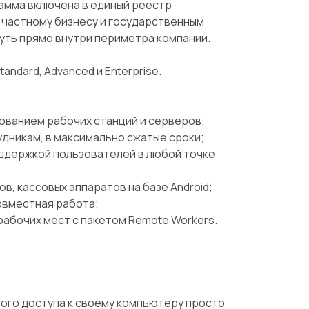
рамма включена в единый реестр
 частному бизнесу и государственным
уть прямо внутри периметра компании.
andard, Advanced и Enterprise.
ванием рабочих станций и серверов;
дникам, в максимально сжатые сроки;
ддержкой пользователей в любой точке
, кассовых аппаратов на базе Android;
овместная работа;
рабочих мест с пакетом Remote Workers.
ого доступа к своему компьютеру просто