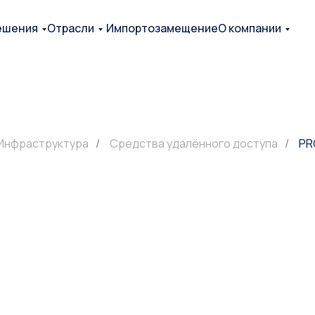
ешения
Отрасли
Импортозамещение
О компании
Инфраструктура
/
Средства удалённого доступа
/
PR