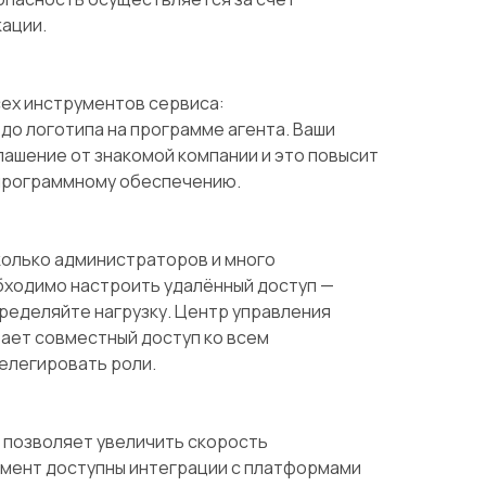
ации.
ех инструментов сервиса:
до логотипа на программе агента. Ваши
лашение от знакомой компании и это повысит
программному обеспечению.
колько администраторов и много
бходимо настроить удалённый доступ —
ределяйте нагрузку. Центр управления
ает совместный доступ ко всем
елегировать роли.
 позволяет увеличить скорость
омент доступны интеграции с платформами