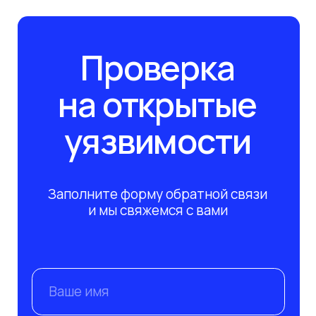
Клиенты
Безопасность
Партнёры
Вебинары
Импортозамещение
Глоссарий
Блог
Отрасли
Контакты
Подпишитесь на рассылку сегодня
и узнавайте первым о наших вебинарах по ИБ/
ИТ. Никакого спама, только обучение!
Подписаться