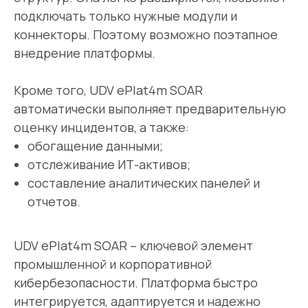
и нейтрализация угроз
подключать только нужные модули и
информационной безопасности
коннекторы. Поэтому возможно поэтапное
внедрение платформы.
Кроме того, UDV ePlat4m SOAR
автоматически выполняет предварительную
оценку инцидентов, а также:
обогащение данными;
отслеживание ИТ-активов;
Гарантия качества
Выполнение работ
составление аналитических панелей и
Беремся только за то,
Проектируем,
что в состоянии
внедряем,
отчетов.
выполнить
сопровождаем
UDV ePlat4m SOAR – ключевой элемент
промышленной и корпоративной
кибербезопасности. Платформа быстро
интегрируется, адаптируется и надежно