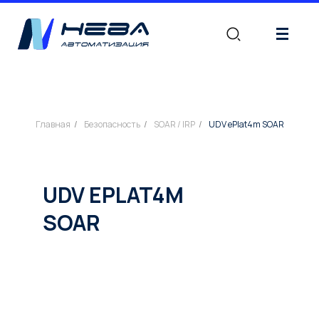
|||
Главная
/
Безопасность
/
SOAR / IRP
/
UDV ePlat4m SOAR
UDV EPLAT4M
SOAR