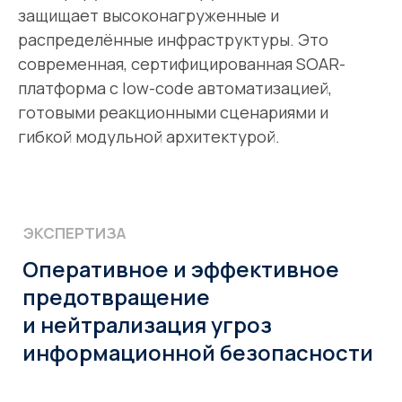
защищает высоконагруженные и
распределённые инфраструктуры. Это
География
Практический опыт
поставок
современная, сертифицированная SOAR-
Поставляем
5 лет непрерывного
оборудование
опыта в ИТ/ИБ
платформа с low-code автоматизацией,
и выполняем работы
готовыми реакционными сценариями и
по всей России
гибкой модульной архитектурой.
ОТЗЫВЫ
Наши клиенты говорят о нас