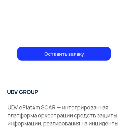
Оставить заявку
UDV GROUP
UDV ePlat4m SOAR — интегрированная
платформа оркестрации средств защиты
информации, реагирования на инциденты
и автоматизации других функций ИБ.
Существенно снижает время
реагирования на инциденты
компьютерной безопасности.
Решаемые задачи: