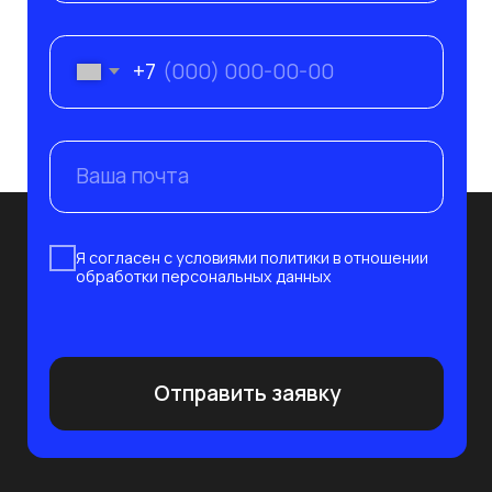
Клиенты
Безопасность
Партнёры
Вебинары
Импортозамещение
Глоссарий
Блог
Отрасли
Контакты
Подпишитесь на рассылку сегодня
и узнавайте первым о наших вебинарах по ИБ/
ИТ. Никакого спама, только обучение!
Подписаться