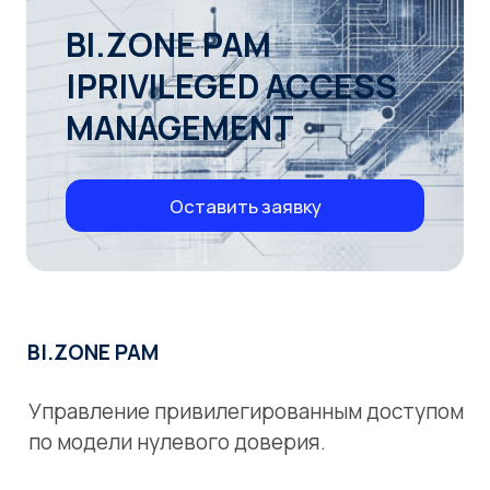
MANAGEMENT
Оставить заявку
BI.ZONE PAM
Управление привилегированным доступом
по модели нулевого доверия.
Сотрудники IT-подразделений, системные
администраторы и другие
привилегированные пользователи —
особая зона внимания в
кибербезопасности. Их возможности в
руках злоумышленника способны привести