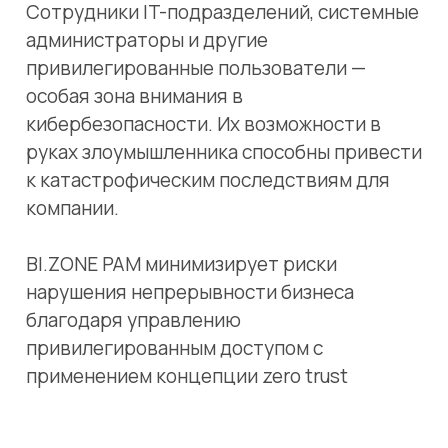
к катастрофическим последствиям для
компании.
BI.ZONE PAM минимизирует риски
нарушения непрерывности бизнеса
благодаря управлению
привилегированным доступом с
применением концепции zero trust
ПОХОЖИЕ УСЛУГИ
Indeed Access
Менеджер
Manager
паролей
Платформа Indeed Access
Пассворк упрощае