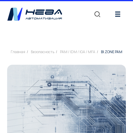
|||
Главная
/
Безопасность
/
PAM / IDM / IGA / MFA
/
BI.ZONE PAM
BI.ZONE PAM
|PRIVILEGED ACCESS