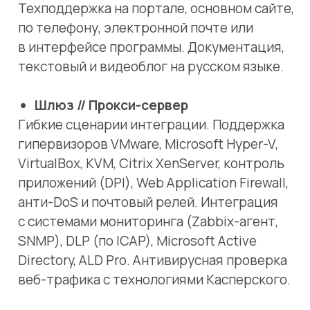
приложений (DPI), Web Application Firewall,
анти-DoS и почтовый релей. Интеграция
с системами мониторинга (Zabbix-агент,
SNMP), DLP (по ICAP), Microsoft Active
Directory, ALD Pro. Антивирусная проверка
веб-трафика с технологиями Касперского.
Контент-фильтр
Быстрее, мощнее, надежнее. 145
категорий, 500 млн URL в обновляемой
базе данных. Защита от вредоносных,
фишинговых и взломанных сайтов.
IDECO CENTER — Централизованное
управление серверами Ideco NGFW
Для компаний с большой структурой:
Ideco CENTER позволяет создавать
политики безопасности
и централизовано распространять
их на подключённые серверы;