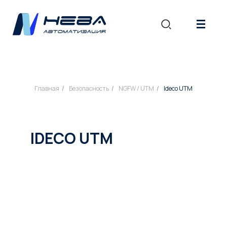
|||
Главная
/
Безопасность
/
NGFW / UTM
/
Ideco UTM
IDECO UTM