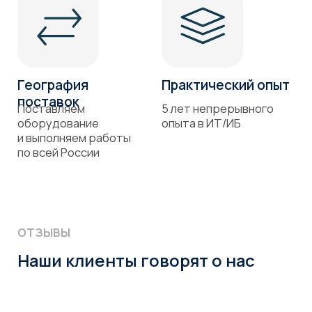
Проверка
на открытые
уязвимости
Заполните форму обратной связи
и мы свяжемся с вами
Ваше имя
+7