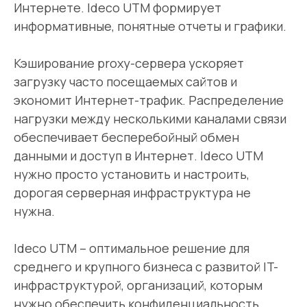
Интернете. Ideco UTM формирует
информативные, понятные отчеты и графики.
Континент 4 NGFW
PT NGFW
Многофункциональный
PT NGFW — перв
Кэширование proxy-сервера ускоряет
межсетевой экран
российский меж
загрузку часто посещаемых сайтов и
(NGFW/UTM) с поддержкой
экран нового по
экономит Интернет-трафик. Распределение
алгоритмов ГОСТ.
высоконагруженн
нагрузки между несколькими каналами связи
обеспечивает бесперебойный обмен
данными и доступ в Интернет. Ideco UTM
нужно просто установить и настроить,
дорогая серверная инфраструктура не
нужна.
Подробнее
Подробнее
Ideco UTM – оптимальное решение для
среднего и крупного бизнеса с развитой IT-
инфраструктурой, организаций, которым
нужно обеспечить конфиденциальность