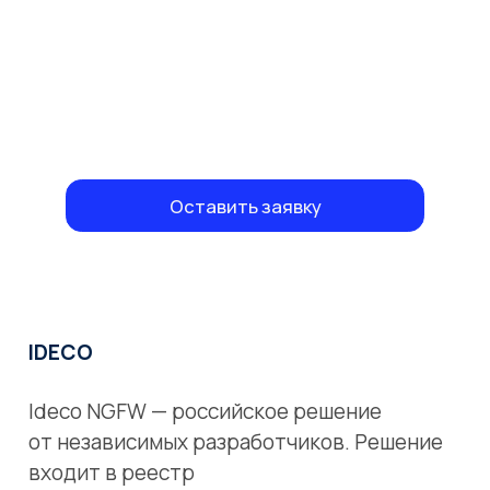
Оставить заявку
IDECO
Ideco NGFW — российское решение
от независимых разработчиков. Решение
входит в реестр
российского П О Минцифры РФ: запись
в Едином реестре российских программ
для электронных вычислительных машин
и баз данных № 329 от 08.04.2016.
Что умеет Ideco NGFW?