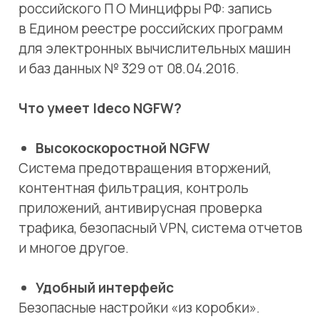
Высокоскоростной NGFW
Система предотвращения вторжений,
контентная фильтрация, контроль
приложений, антивирусная проверка
трафика, безопасный VPN, система отчетов
и многое другое.
Удобный интерфейс
Безопасные настройки «из коробки».
Техподдержка на портале, основном сайте,
по телефону, электронной почте или
в интерфейсе программы. Документация,
текстовый и видеоблог на русском языке.
Шлюз // Прокси-сервер
Гибкие сценарии интеграции. Поддержка
гипервизоров VMware, Microsoft Hyper-V,
VirtualBox, KVM, Citrix XenServer, контроль