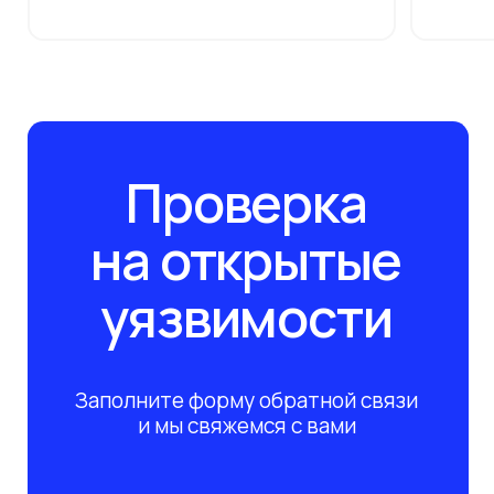
Инфраструктура
О компании
Клиенты
Безопасность
Партнёры
Вебинары
Импортозамещение
Глоссарий
Блог
Отрасли
Контакты
Подпишитесь на рассылку сегодня
и узнавайте первым о наших вебинарах по ИБ/
ИТ. Никакого спама, только обучение!