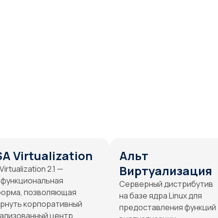
A Virtualization
Альт
Виртуализация
irtualization 2.1 —
офункциональная
Cерверный дистрибутив
форма, позволяющая
на базе ядра Linux для
рнуть корпоративный
предоставления функций
ализованный центр