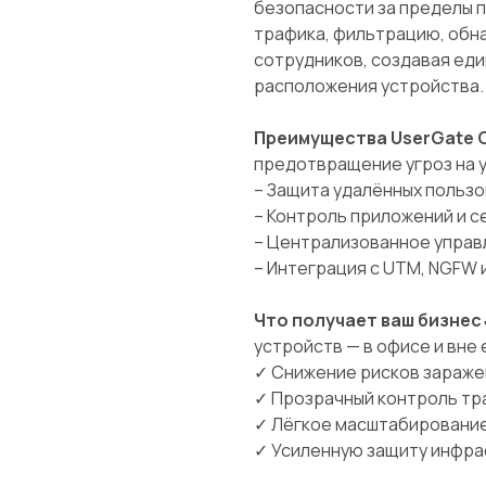
безопасности за пределы 
трафика, фильтрацию, обна
сотрудников, создавая ед
расположения устройства.
Преимущества UserGate C
предотвращение угроз на 
– Защита удалённых пользо
– Контроль приложений и с
– Централизованное управ
– Интеграция с UTM, NGFW 
Что получает ваш бизнес
устройств — в офисе и вне 
✓ Снижение рисков зараже
✓ Прозрачный контроль тр
✓ Лёгкое масштабирование
✓ Усиленную защиту инфра