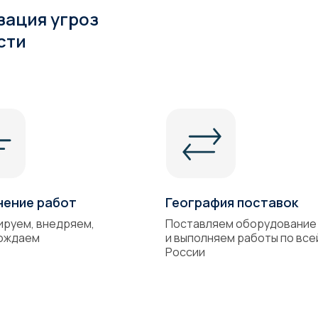
зация угроз
сти
нение работ
География поставок
ируем, внедряем,
Поставляем оборудование
ождаем
и выполняем работы по все
России