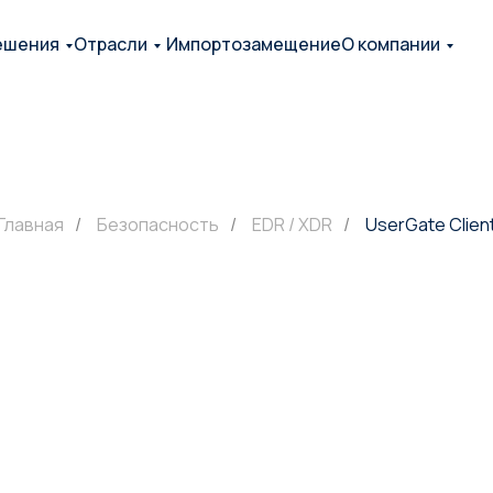
ешения
Отрасли
Импортозамещение
О компании
Главная
/
Безопасность
/
EDR / XDR
/
UserGate Clien