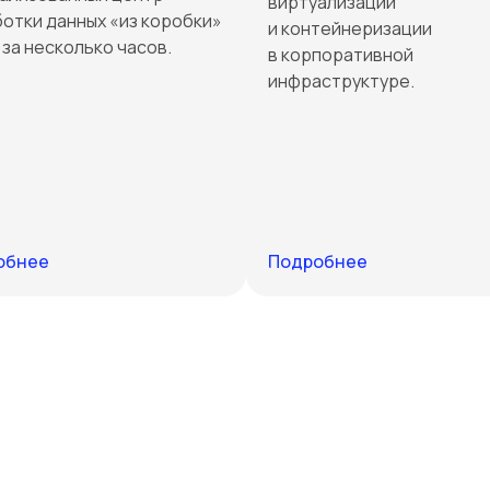
виртуализации
отки данных «из коробки»
и контейнеризации
 за несколько часов.
в корпоративной
инфраструктуре.
обнее
Подробнее