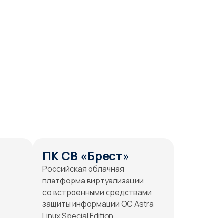
ПК СВ «Брест»
Российская облачная
платформа виртуализации
со встроенными средствами
защиты информации ОС Astra
Linux Special Edition