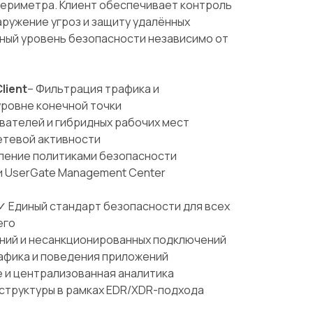
периметра. Клиент обеспечивает контроль
ружение угроз и защиту удалённых
иный уровень безопасности независимо от
lient
– Фильтрация трафика и
уровне конечной точки
вателей и гибридных рабочих мест
етевой активности
ление политиками безопасности
и UserGate Management Center
✓ Единый стандарт безопасности для всех
его
ний и несанкционированных подключений
афика и поведения приложений
 и централизованная аналитика
структуры в рамках EDR/XDR-подхода