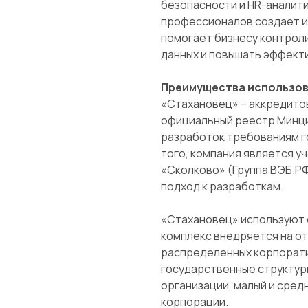
безопасности и HR-аналити
профессионалов создает и
помогает бизнесу контрол
данных и повышать эффект
Преимущества использов
«Стахановец» – аккредитов
официальный реестр Минц
разработок требованиям г
того, компания является у
«Сколково» (Группа ВЭБ.Р
подход к разработкам.
«Стахановец» используют 
комплекс внедряется на от
распределенных корпорати
государственные структур
организации, малый и сред
корпорации.