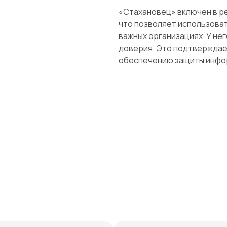
«Стахановец» включен в р
что позволяет использоват
важных организациях. У не
доверия. Это подтверждае
обеспечению защиты инфо