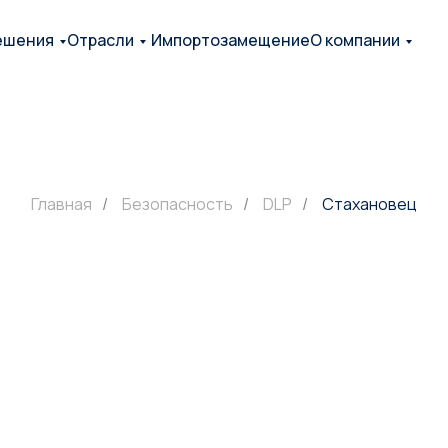
ешения
Отрасли
Импортозамещение
О компании
Главная
/
Безопасность
/
DLP
/
Стахановец