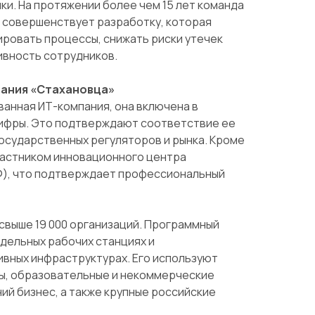
ки. На протяжении более чем 15 лет команда
 совершенствует разработку, которая
ировать процессы, снижать риски утечек
ивность сотрудников.
ания «Стахановца»
анная ИТ-компания, она включена в
ифры. Это подтверждают соответствие ее
осударственных регуляторов и рынка. Кроме
частником инновационного центра
Ф), что подтверждает профессиональный
свыше 19 000 организаций. Программный
дельных рабочих станциях и
вных инфраструктурах. Его используют
ы, образовательные и некоммерческие
ний бизнес, а также крупные российские