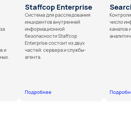
Staffcop Enterprise
Searc
Система для расследования
Контроли
инцидентов внутренней
число и
за
информационной
каналов 
безопасности Staffcop
аналитич
Enterprise состоит из двух
в и
частей: сервера и службы-
ных.
агента.
Подробнее
Подробн