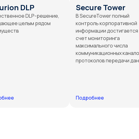
urion DLP
Secure Tower
ственное DLP-решение,
В SecureTower полный
дающее целым рядом
контроль корпоративной
муществ
информации достигается 
счет мониторинга
максимального числа
коммуникационных канало
протоколов передачи дан
обнее
Подробнее