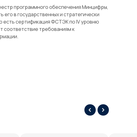
еестр программного обеспечения Минцифры,
ь его в государственных и стратегически
го есть сертификация ФСТЭК по IV уровню
т соответствие требованиям к
рмации.