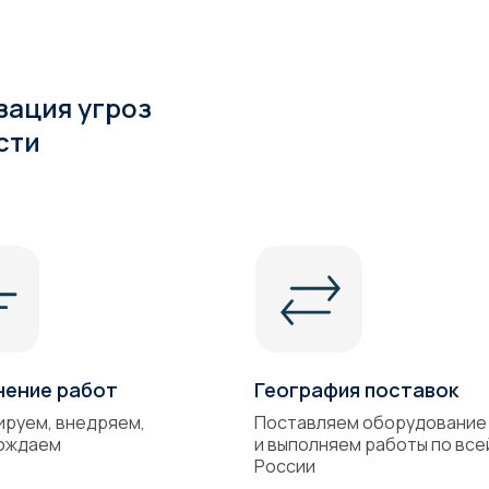
зация угроз
сти
нение работ
География поставок
ируем, внедряем,
Поставляем оборудование
ождаем
и выполняем работы по все
России