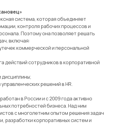
хановец»
ексная система, которая объединяет
мации, контроля рабочих процессов и
рсонала. Поэтому она позволяет решать
дач, включая:
утечек коммерческой и персональной
а действий сотрудников в корпоративной
и дисциплины;
я управленческих решений в HR.
аботан в России и с 2009 года активно
ьных потребностей бизнеса. Над ним
истов с многолетним опытом решения задач
и, разработки корпоративных систем и