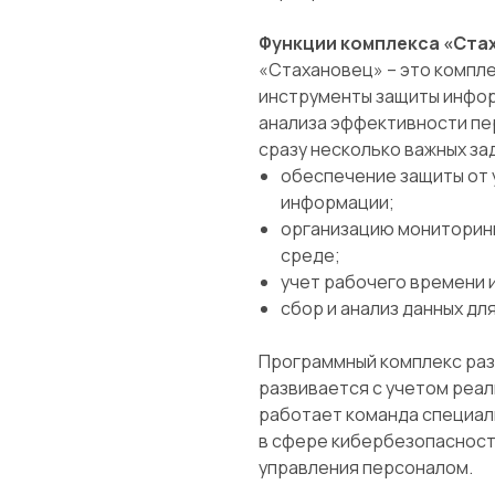
Функции комплекса «Ста
«Стахановец» – это компл
инструменты защиты инфор
анализа эффективности пе
сразу несколько важных за
обеспечение защиты от 
информации;
организацию мониторинг
среде;
учет рабочего времени 
сбор и анализ данных дл
Программный комплекс разр
развивается с учетом реал
работает команда специал
в сфере кибербезопасност
управления персоналом.