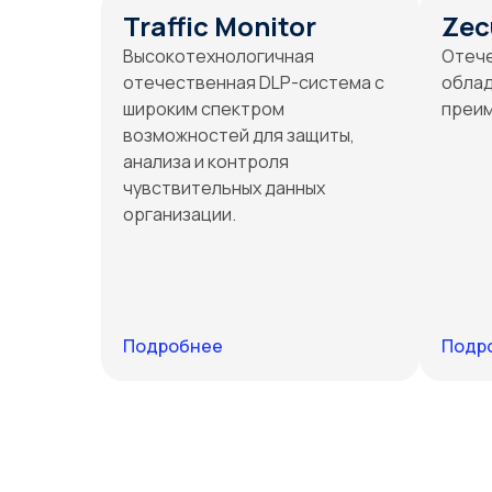
Traffic Monitor
Zec
Высокотехнологичная
Отече
отечественная DLP-система с
обла
широким спектром
преи
возможностей для защиты,
анализа и контроля
чувствительных данных
организации.
Подробнее
Подр