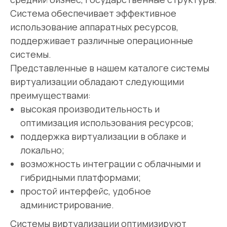
Заполните форму обратной связи
Система обеспечивает эффективное
и мы свяжемся с вами
использование аппаратных ресурсов,
поддерживает различные операционные
системы.
Ваше имя
Представленные в нашем каталоге системы
виртуализации обладают следующими
преимуществами:
+7
высокая производительность и
оптимизация использования ресурсов;
поддержка виртуализации в облаке и
Ваша почта
локально;
возможность интеграции с облачными и
гибридными платформами;
Я согласен с условиями политики в отношении
обработки персональных данных
простой интерфейс, удобное
администрирование.
Системы виртуализации оптимизируют