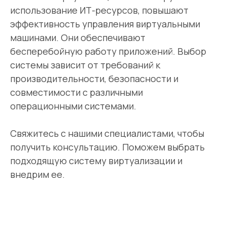
Отправить заявку
использование ИТ-ресурсов, повышают
эффективность управления виртуальными
машинами. Они обеспечивают
бесперебойную работу приложений. Выбор
Системный интегратор и поставщик
современных решений в сфере IT
системы зависит от требований к
и защиты информации
производительности, безопасности и
совместимости с различными
операционными системами.
Инфраструктура
О компании
Клиенты
Свяжитесь с нашими специалистами, чтобы
Безопасность
Партнёры
получить консультацию. Поможем выбрать
Вебинары
Импортозамещение
Глоссарий
подходящую систему виртуализации и
Блог
Отрасли
внедрим ее.
Контакты