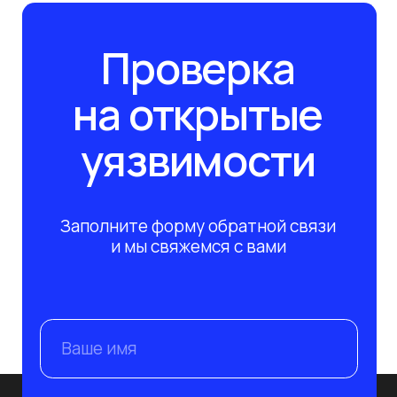
Подпишитесь на рассылку сегодня
и узнавайте первым о наших вебинарах по ИБ/
ИТ. Никакого спама, только обучение!
Подписаться
+7 995 799-33-77
+7 812 241-14-80
info@nevaat.ru