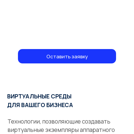
Оставить заявку
ВИРТУАЛЬНЫЕ СРЕДЫ
ДЛЯ ВАШЕГО БИЗНЕСА
Технологии, позволяющие создавать
виртуальные экземпляры аппаратного
обеспечения, операционных систем, сетей
и других ресурсов. Они предоставляют
возможность запускать несколько
виртуальных машин на одном реальном
сервере, что повышает эффективность
использования вычислительных ресурсов