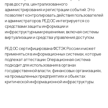
прав доступа, централизованного
для стабильной и безопасной
программными с
администрирования и регистрации событий. Это
работы ИТ-инфраструктур
защиты информац
позволяет контролировать действия пользователей
любого масштаба
сертифицирован
и администраторов. РЕД ОС интегрируется со
России (обознач
средствами защиты информации и
программного из
инфраструктурными решениями, включая системы
ЛКНВ.11 100−01).
виртуализации и средства управления доступом.
РЕД ОС сертифицирована ФСТЭК России и может
применяться в информационных системах, которые
подлежат аттестации. Операционная система
подходит для использования в органах
Подробнее
Подробнее
государственной власти, финансовых организациях,
на промышленных предприятиях и объектах
критической информационной инфраструктуры.
ЭКСПЕРТИЗА
Оперативное и эффективное