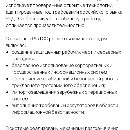
использует проверенные открытые технологии,
адаптированные под требования российского рынка.
РЕД ОС обеспечивает стабильную работу,
отличается производительностью.
С помощью РЕД ОС решается комплекс задач,
включая:
создание защищенных рабочих мест и серверных
платформ;
безопасное использование корпоративных и
государственных информационных систем;
обеспечение стабильной и безопасной работы
ПОХОЖИЕ УСЛУГИ
прикладного программного обеспечения;
импортозамещения зарубежных операционных
систем;
Astra Linux
ОС «Альт 
выполнения требований регуляторов в области
Astra Linux Special Edition —
Дистрибутив оп
информационной безопасности.
cертифицированная ОС
системы для сер
со встроенными средствами
и рабочих станци
В системе реализованы механизмы разграничения
защиты информации (СЗИ)
со встроенными