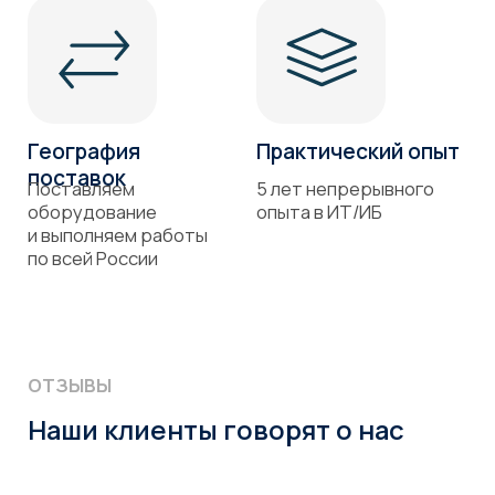
на открытые
уязвимости
Заполните форму обратной связи
и мы свяжемся с вами
Ваше имя
+7
Ваша почта