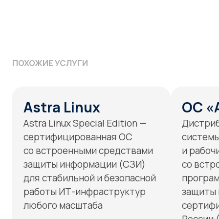
предотвращение
и нейтрализация угроз
информационной безопасности
Гарантия качества
Выполнение работ
Беремся только за то,
Проектируем,
что в состоянии
внедряем,
выполнить
сопровождаем