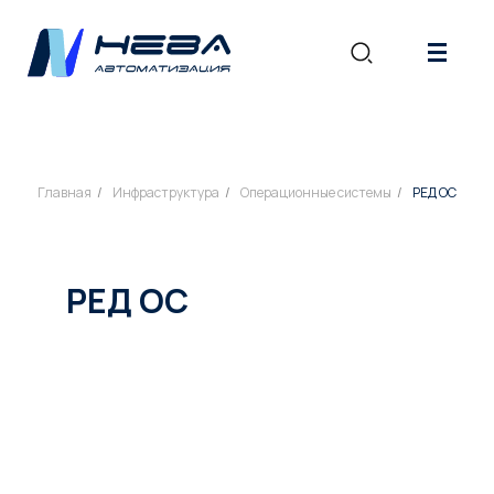
|||
Главная
/
Инфраструктура
/
Операционные системы
/
РЕД ОС
РЕД ОС