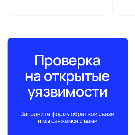
Инфраструктура
О компании
Клиенты
Безопасность
Партнёры
Вебинары
Импортозамещение
Глоссарий
Блог
Отрасли
Контакты
Подпишитесь на рассылку сегодня
и узнавайте первым о наших вебинарах по ИБ/
ИТ. Никакого спама, только обучение!
Подписаться