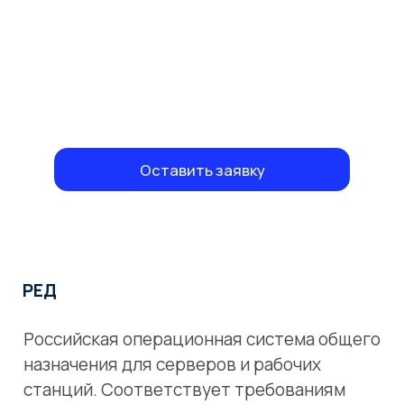
Оставить заявку
РЕД
Российская операционная система общего
назначения для серверов и рабочих
станций. Соответствует требованиям
Постановлений Правительства Р Ф № 1236
от 16 ноября 2015 г. и № 325 от 23 марта
2017 г.
РЕД ОС — составной программный
продукт, построен на пакетной базе RPM-