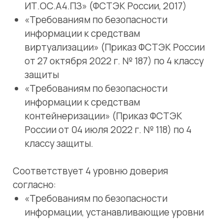
доверия к средствам технической
защиты информации и средствам
обеспечения безопасности
информационных технологий»,
утвержденным приказом ФСТЭК России
№ 76 от 02 июня 2020 г.
2. Стандартная. Актуальная версия ядра
Linux. Регулярное обновление пакетов
репозитория. Может применяться:
в открытом контуре, где не требуется
защита информации;
в закрытом контуре с наложенными
средствами защиты.
Доступна для скачивания физическим
лицам для некоммерческого
использования; юридическим лицам для
тестирования и изучения.