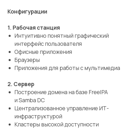
2. Сервер
Построение домена на базе FreeIPA
и Samba DC
Централизованное управление ИТ-
инфраструктурой
Кластеры высокой доступности
Программно-определяемая система
хранения данных
Редакция
1. Сертифицированная (сертификат
ФСТЭК России № 4060 от 12 января
2019 г.).
Прошла испытания в системе
сертификации средств защиты
информации на соответствие:
«Требованиям безопасности
информации к операционным системам»