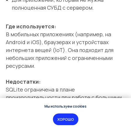
полноценная СУБД с сервером.
Где используется:
В мобильных приложениях (например, на
Android и iOS), браузерах и устройствах
интернета вещей (IoT). Она подходит для
небольших приложений с ограниченными
ресурсами.
Недостатки:
SQLite ограничена в плане
производительности при работе с большими
объемами и не поддерживает
Мы используем cookies
многопользовательский доступ, как
ХОРОШО
полноценные СУБД с сервером.