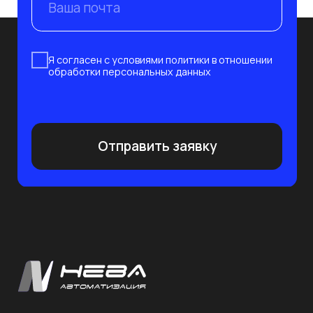
Системный интегратор и поставщик
современных решений в сфере IT
и защиты информации
Инфраструктура
О компании
Клиенты
Безопасность
Партнёры
Вебинары
Импортозамещение
Глоссарий
Блог
Отрасли
Контакты