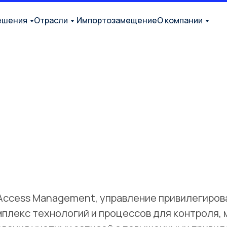
ешения
Отрасли
Импортозамещение
О компании
d Access Management, управление привилегиро
плекс технологий и процессов для контроля, 