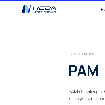
Р
ГЛОССАРИЙ
PAM
PAM (Privilege
доступом) — ком