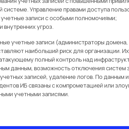
ования учетных записей с повышенными привил
 системе. Управление правами доступа польз
 учетные записи с особыми полномочиями;
и внутренних угроз.
ые учетные записи (администраторы домена, r
ставляют наибольший риск для организации. И
атакующему полный контроль над инфраструкт
ым данным, возможность отключения систем 
учетных записей, удаление логов. По данным 
дентов ИБ связаны с компрометацией или зло
ными учетными записями.