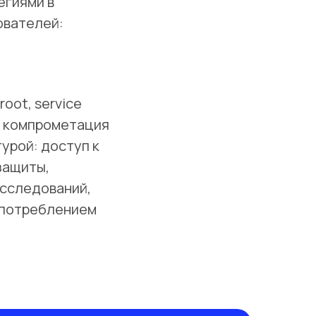
егиями в
ователей:
oot, service
х компрометация
урой: доступ к
защиты,
исследований,
употреблением