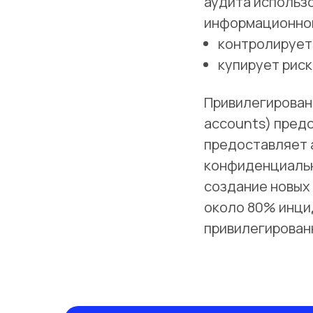
аудита использ
информационной
контролирует
купирует риск
Привилегированн
accounts) пред
предоставляет 
конфиденциальн
создание новых 
около 80% инци
привилегирован