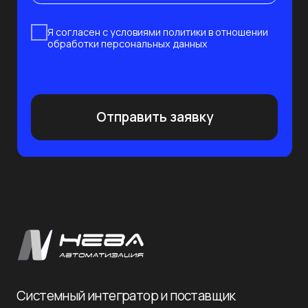
Системный интегратор и поставщик
современных решений в сфере IT
и защиты информации
Инфраструктура
О компании
Клиенты
Безопасность
Партнёры
Вебинары
Импортозамещение
Глоссарий
Блог
Отрасли
Контакты