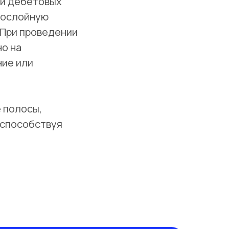
 и дебетовых
гослойную
 При проведении
о на
ние или
 полосы,
 способствуя