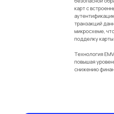
безопасной обр
карт с встроен
аутентификацию
транзакций дан
микросхеме, чт
подделку карты
Технология EMV
повышая уровен
снижению финан