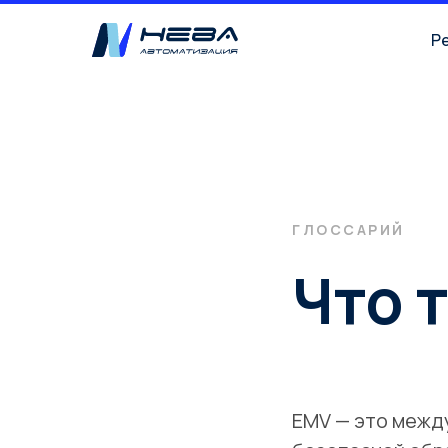
Р
ГЛОССАРИЙ
Что 
EMV — это межд