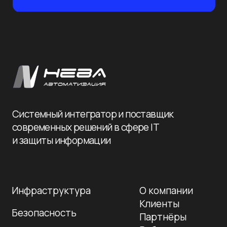
Инфраструктура
О компании
Клиенты
Безопасность
Партнёры
Вебинары
Импортозамещение
Глоссарий
Блог
Отрасли
Контакты
Подпишитесь на рассылку сегодня
и узнавайте первым о наших вебинарах по ИБ/
ИТ. Никакого спама, только обучение!