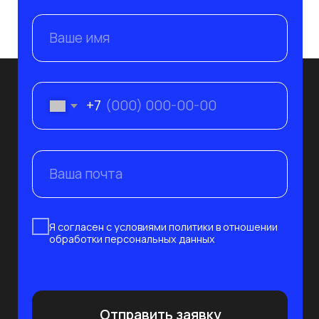
Системный интегратор и поставщик
современных решений в сфере IT
и защиты информации
Инфраструктура
О компании
Безопасность
Клиенты
Импортозамещение
Партнёры
Отрасли
Вебинары
Контакты
Подпишитесь на рассылку сегодня
и узнавайте первым о наших вебинарах по ИБ/
ИТ. Никакого спама, только обучение!