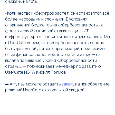
снижены на 40%.
«Количество киберугроз растет, они становятся всё
Проверка
более массовыми и сложными. В условиях
ограничений бюджетов на кибербезопасность на
на открытые
фоне высокой ключевой ставки защита ИТ-
инфраструктуры становится настоящим вызовом. Мы
уязвимости
в UserGate верим, что кибербезопасность должна
быть доступной для всех организаций, независимо
от их финансовых возможностей. Эта акция — наш
вклад в повышение уровня кибербезопасности
Заполните форму обратной связи
страны», — подчеркивает менеджер по развитию
и мы свяжемся с вами
UserGate NGFW Кирилл Прямов.
➡️ А тут вы можете оставить
заявку
на приобретение
решений UserGate с актуальной скидкой.
Ваше имя
+7