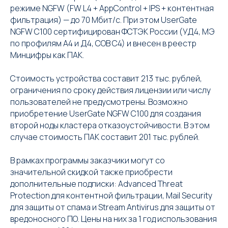
режиме NGFW (FW L4 + AppControl + IPS + контентная
фильтрация) — до 70 Мбит/с. При этом UserGate
NGFW С100 сертифицирован ФСТЭК России (УД4, МЭ
по профилям А4 и Д4, СОВ С4) и внесен в реестр
Минцифры как ПАК.
Стоимость устройства составит 213 тыс. рублей,
ограничения по сроку действия лицензии или числу
пользователей не предусмотрены. Возможно
приобретение UserGate NGFW C100 для создания
второй ноды кластера отказоустойчивости. В этом
случае стоимость ПАК составит 201 тыс. рублей.
В рамках программы заказчики могут со
значительной скидкой также приобрести
дополнительные подписки: Advanced Threat
Protection для контентной фильтрации, Mail Security
для защиты от спама и Stream Antivirus для защиты от
вредоносного ПО. Цены на них за 1 год использования