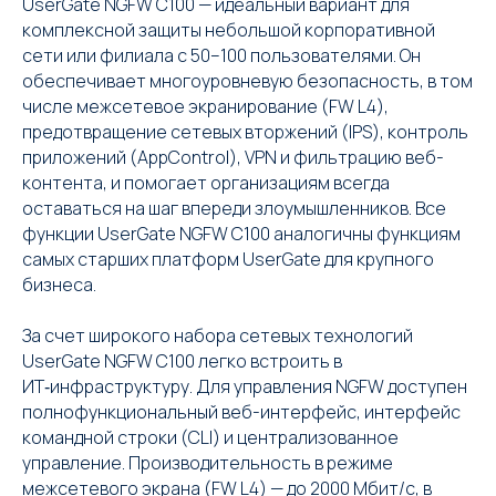
UserGate NGFW С100 — идеальный вариант для
комплексной защиты небольшой корпоративной
сети или филиала с 50–100 пользователями. Он
обеспечивает многоуровневую безопасность, в том
числе межсетевое экранирование (FW L4),
предотвращение сетевых вторжений (IPS), контроль
приложений (AppControl), VPN и фильтрацию веб-
контента, и помогает организациям всегда
оставаться на шаг впереди злоумышленников. Все
функции UserGate NGFW С100 аналогичны функциям
самых старших платформ UserGate для крупного
бизнеса.
За счет широкого набора сетевых технологий
UserGate NGFW С100 легко встроить в
ИТ‑инфраструктуру. Для управления NGFW доступен
полнофункциональный веб-интерфейс, интерфейс
командной строки (CLI) и централизованное
управление. Производительность в режиме
межсетевого экрана (FW L4) — до 2000 Мбит/с, в