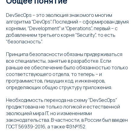
Общее понятие
DevSecOps – это эволюция знакомого многим
алгоритма “DevOps”. Последний – сформирован двумя
корнями, “Development” и “Operations”, первый – с
добавлением третьего корня “Security”, то есть
“безопасность”.
Принципа безопасности обязаны придерживаться
все специалисты, занятые в разработке. Если
раньше ее обеспечение было обязанностью только
соответствующего отдела, то теперь – и
программистов, пишущих код, и инженеров,
определяющих общую структуру приложения.
Необходимость перехода на схему “DevSecOps”
продиктована не только логикой и естественной
эволюцией мира IT, но и изменениями
законодательства. В частности, в России был введен
ГОСТ 56939-2016, а также ФЗ №152.